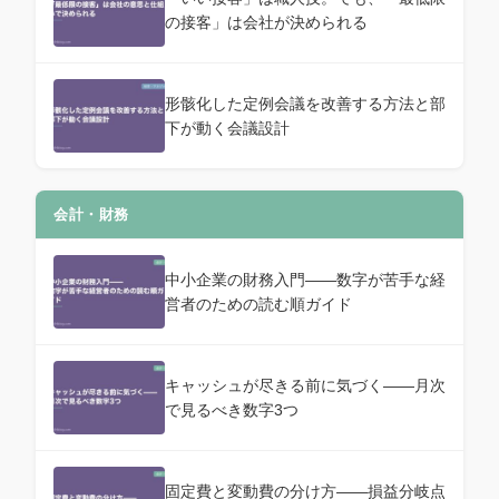
の接客」は会社が決められる
形骸化した定例会議を改善する方法と部
下が動く会議設計
会計・財務
中小企業の財務入門——数字が苦手な経
営者のための読む順ガイド
キャッシュが尽きる前に気づく——月次
で見るべき数字3つ
固定費と変動費の分け方——損益分岐点