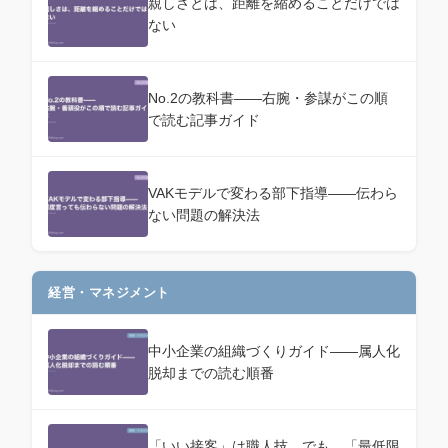
親しさとは、距離を縮めることだけでは
ない
No.2の教科書——右腕・参謀がこの順
で読む記事ガイド
VAKモデルで変わる部下指導——伝わら
ない問題の解決法
経営・マネジメント
中小企業の組織づくりガイド——属人化
脱却までの読む順番
「いい接客」は職人技。でも、「最低限