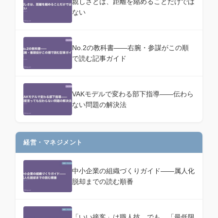
親しさとは、距離を縮めることだけでは
ない
No.2の教科書——右腕・参謀がこの順
で読む記事ガイド
VAKモデルで変わる部下指導——伝わら
ない問題の解決法
経営・マネジメント
中小企業の組織づくりガイド——属人化
脱却までの読む順番
「いい接客」は職人技。でも、「最低限