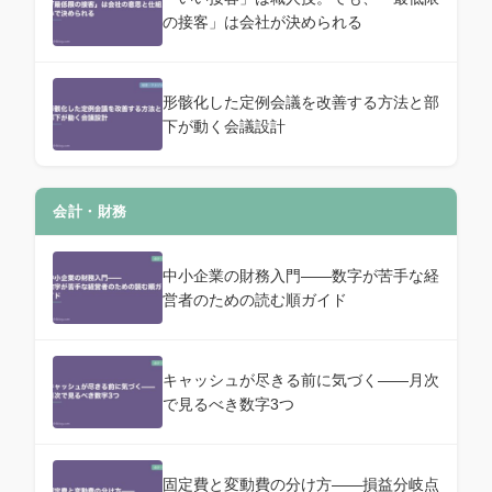
の接客」は会社が決められる
形骸化した定例会議を改善する方法と部
下が動く会議設計
会計・財務
中小企業の財務入門——数字が苦手な経
営者のための読む順ガイド
キャッシュが尽きる前に気づく——月次
で見るべき数字3つ
固定費と変動費の分け方——損益分岐点