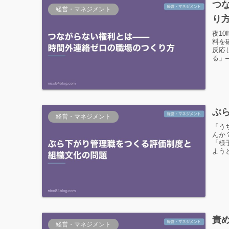
つ
経営・マネジメント
り
夜1
料を
反応
る」
ぶ
経営・マネジメント
「う
んか
「様
よう
責
経営・マネジメント