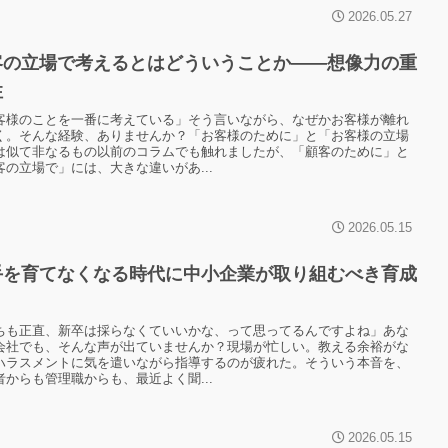
2026.05.27
客の立場で考えるとはどういうことか——想像力の重
性
客様のことを一番に考えている」そう言いながら、なぜかお客様が離れ
く。そんな経験、ありませんか？「お客様のために」と「お客様の立場
は似て非なるもの以前のコラムでも触れましたが、「顧客のために」と
客の立場で」には、大きな違いがあ...
2026.05.15
手を育てなくなる時代に中小企業が取り組むべき育成
ちも正直、新卒は採らなくていいかな、って思ってるんですよね」あな
会社でも、そんな声が出ていませんか？現場が忙しい。教える余裕がな
ハラスメントに気を遣いながら指導するのが疲れた。そういう本音を、
者からも管理職からも、最近よく聞...
2026.05.15