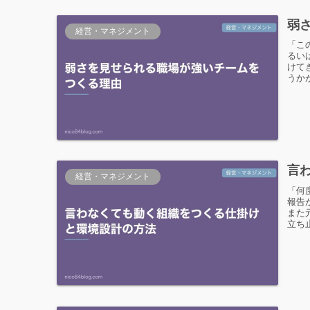
弱
経営・マネジメント
「こ
るい
けて
うか
言
経営・マネジメント
「何
報告
また
立ち