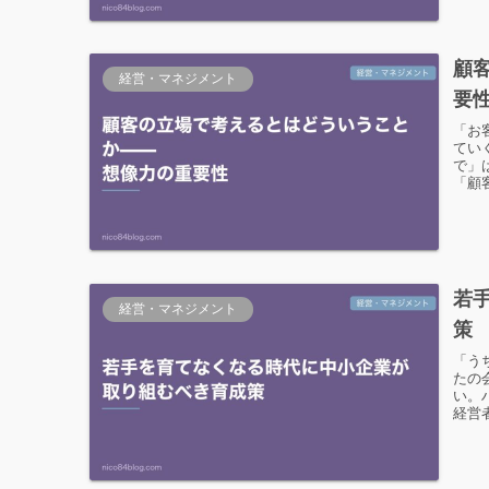
顧
経営・マネジメント
要
「お
てい
で」
「顧
若
経営・マネジメント
策
「う
たの
い。
経営