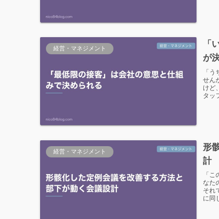
「
経営・マネジメント
が
「う
せん
けど
タッ
形
経営・マネジメント
計
「こ
なた
それ
に同