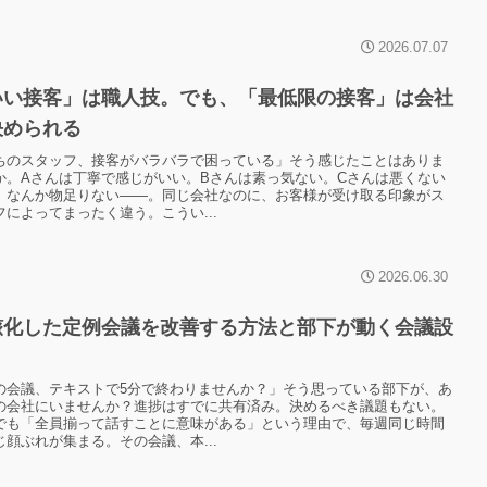
2026.07.07
いい接客」は職人技。でも、「最低限の接客」は会社
決められる
ちのスタッフ、接客がバラバラで困っている」そう感じたことはありま
か。Aさんは丁寧で感じがいい。Bさんは素っ気ない。Cさんは悪くない
、なんか物足りない——。同じ会社なのに、お客様が受け取る印象がス
フによってまったく違う。こうい...
2026.06.30
骸化した定例会議を改善する方法と部下が動く会議設
の会議、テキストで5分で終わりませんか？」そう思っている部下が、あ
の会社にいませんか？進捗はすでに共有済み。決めるべき議題もない。
でも「全員揃って話すことに意味がある」という理由で、毎週同じ時間
じ顔ぶれが集まる。その会議、本...