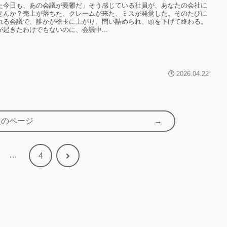
た今日も、あの会議が憂鬱だ」そう感じている社員が、あなたの会社に
せんか？売上が落ちた、クレームが来た、ミスが発覚した。そのたびに
れる会議で、誰かが槍玉に上がり、問い詰められ、頭を下げて終わる。
が起きたわけでもないのに、会議中...
2026.04.22
次のページ
…
次
4
へ