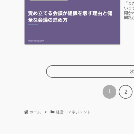
「ま
いま
開か
問題
1
2
ホーム
経営・マネジメント