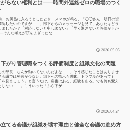
ながらない権利とは——時間外連絡ゼロの職場のつく
方
0時、お風呂に入ろうとしたとき、スマホが鳴る。「◯◯さん、明日の資
確認したいのですが……」部下からのメッセージを見て、あなたはどう
しましたか？「対応しないと申し訳ない」「早く返さないと評価が下が
──そんな考えが頭をよぎったな...
2026.05.05
ら下がり管理職をつくる評価制度と組織文化の問題
ちの部長、なんか動いてないんだよな……」そう感じたことはありませ
？会議では発言が少ない。部下への指示も曖昧。トラブルがあっても
子を見ましょう」と言うだけ。肩書はある。経験もある。でも何も変え
としない——。こういった「ぶら下が...
2026.04.24
め立てる会議が組織を壊す理由と健全な会議の進め方