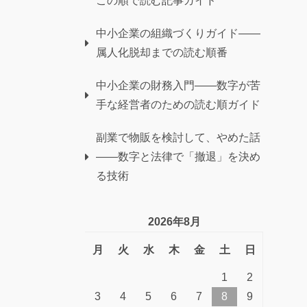
この順で読む記事ガイド
中小企業の組織づくりガイド——
属人化脱却までの読む順番
中小企業の財務入門——数字が苦
手な経営者のための読む順ガイド
副業で物販を検討して、やめた話
——数字と法律で「撤退」を決め
る技術
2026年8月
月
火
水
木
金
土
日
1
2
3
4
5
6
7
8
9