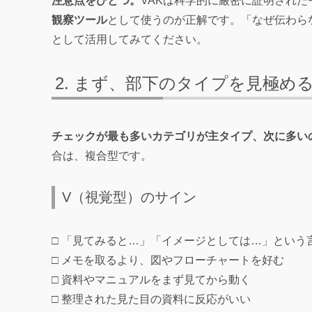
注意点をひとつ。
VAKは科学的に厳密に証明され
観察ツール
として使うのが正解です。「なぜ伝わら
として活用してみてください。
まず、部下のタイプを見極め
チェックが最も多いカテゴリが主タイプ、次に多い
合は、複合型です。
V（視覚型）のサイン
□ 「見てみると…」「イメージとしては…」という
□ メモを取るより、図やフローチャートを好む
□ 資料やマニュアルをまず見てから動く
□ 整理された見た目の資料に反応がいい