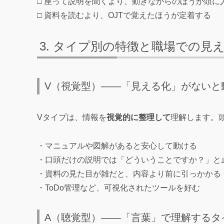
□ 座って説明を聞くより、動きながらのほうが頭に
□ 資料を読むより、OJTで覚えたほうが定着する
タイプ別の特徴と職場での見
V（視覚型）——「見える化」がないと
Vタイプは、情報を
視覚的に整理して
理解します。
・マニュアルや図解があると安心して動ける
・口頭だけの説明では「どういうことですか？」と
・資料の見た目が雑だと、内容より前に引っかかる
・ToDo管理など、可視化されたツールを好む
A（聴覚型）——「言葉」で理解するタ