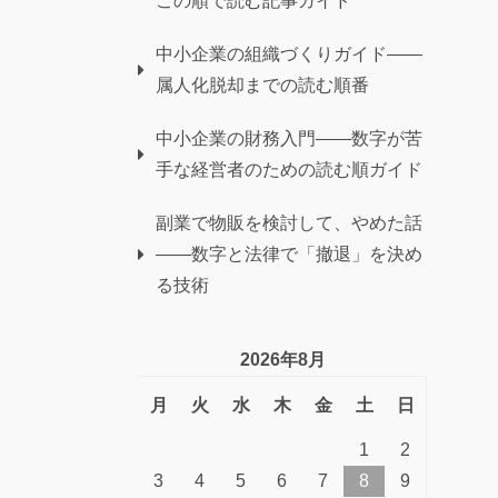
この順で読む記事ガイド
中小企業の組織づくりガイド——
属人化脱却までの読む順番
中小企業の財務入門——数字が苦
手な経営者のための読む順ガイド
副業で物販を検討して、やめた話
——数字と法律で「撤退」を決め
る技術
2026年8月
月
火
水
木
金
土
日
1
2
3
4
5
6
7
8
9